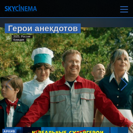
Герои анекдотов
2025, Россия
16
+
Комедия
АРХИВ