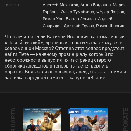
Алексей Маклаков, Антон Богданов, Мария
В ролях
Горбань, Ольга Тумайкина, Фёдор Лавров,
Роман Хан, Виктор Логинов, Андрей
Свиридов, Дмитрий Орлов, Роман Шпагин
Что случится, если Василий Иванович, харизматичный 
«Новый русский», ироничная теща и чукча окажутся в 
современной Москве? Ответ на этот вопрос предстоит 
найти Пете — наивному провинциалу, который по 
неосторожности выпустил их из страниц старого 
сборника анекдотов и теперь пытается вернуть 
обратно. Ведь если он опоздает, анекдоты — а с ними и 
частичка народной памяти — канут в небытие…
В ПРОКАТЕ
ДЕТЯМ