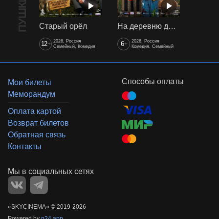
Старый орёл
На деревню дедушке 2
2026, Россия
2026, Россия
12
6
+
+
Семейный, Комедия
Комедия, Семейный
Способы оплаты
Мои билеты
Меморандум
Оплата картой
Возврат билетов
Обратная связь
Контакты
«‎SKYCINEMA»
©
2019-
2026
Powered by
p24.app