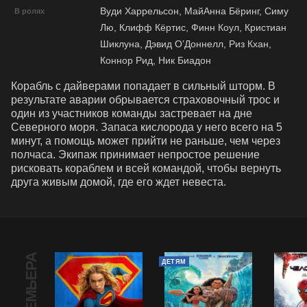
Вуди Харрельсон, МайАнна Бёринг, Симу
В ролях
Лю, Клифф Кёртис, Финн Коул, Кристиан
Шиклуна, Дэвид О’Доннелл, Риз Кхан,
Коннор Рид, Ник Биадон
Корабль с дайверами попадает в сильный шторм. В 
результате аварии обрывается страховочный трос и 
один из участников команды застревает на дне 
Северного моря. Запаса кислорода у него всего на 5 
минут, а помощь может прийти не раньше, чем через 
полчаса. Экипаж принимает непростое решение 
рисковать кораблем и всей командой, чтобы вернуть 
друга живым домой, где его ждет невеста.
ПРЕМЬЕРА
ДЕТЯМ