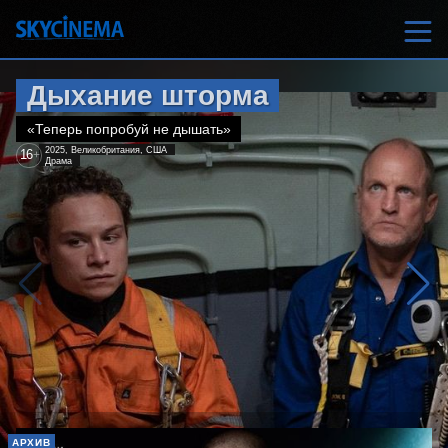
Дыхание шторма
«Теперь попробуй не дышать»
2025, Великобритания, США
16
+
Драма
АРХИВ