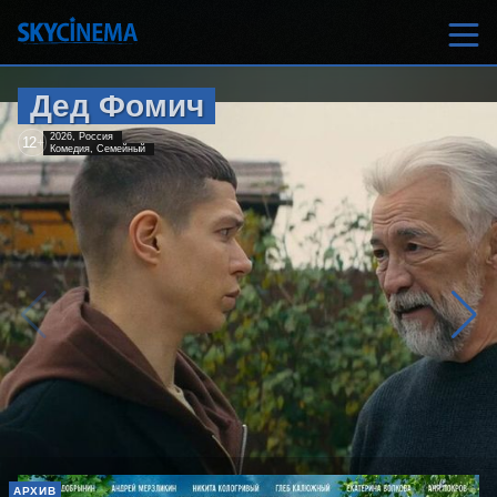
Дед Фомич
2026, Россия
12
+
Комедия, Семейный
АРХИВ