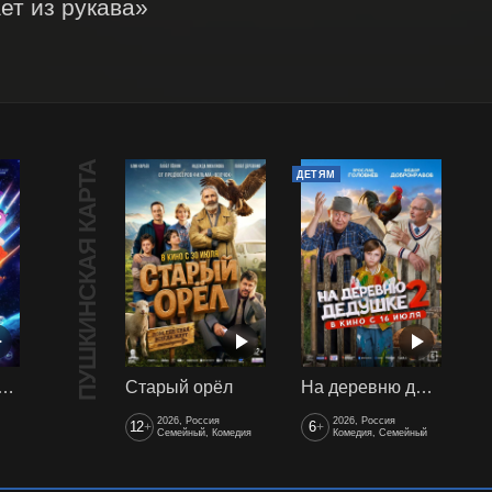
т из рукава» 
ПУШКИНСКАЯ КАРТА
ДЕТЯМ
арики сквозь вселенные
Старый орёл
На деревню дедушке 2
2026, Россия
2026, Россия
12
6
+
+
Семейный, Комедия
Комедия, Семейный