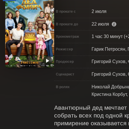
2 июля
В прокате с
22 июля
В прокате до
1 час 30 минут (+
Хронометраж
Гарик Петросян, 
Режиссер
Григорий Сухов,
Продюсер
Григорий Сухов,
Сценарист
Николай Добрыни
В ролях
Кристина Корбут
Авантюрный дед мечтает 
собрать всех под одной к
примирение оказывается н