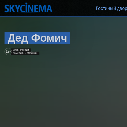
Гостиный дво
Дед Фомич
2026, Россия
12
+
Комедия, Семейный