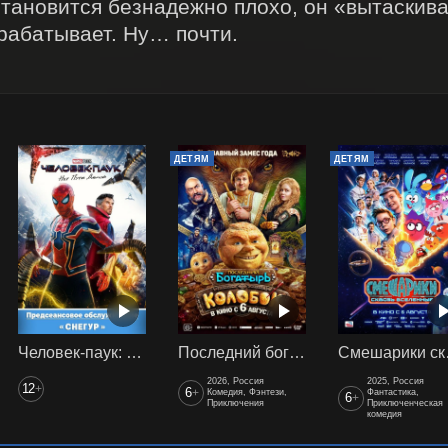
становится безнадежно плохо, он «вытаскивае
рабатывает. Ну… почти.
ДЕТЯМ
ДЕТЯМ
Человек-паук: Нет пути домой (2021) предс. обсл. Снегур
Последний богатырь. Колобок
Смеш
2026, Россия
2025, Россия
12
+
6
+
Комедия, Фэнтези,
Фантастика,
6
+
Приключения
Приключенческая
комедия