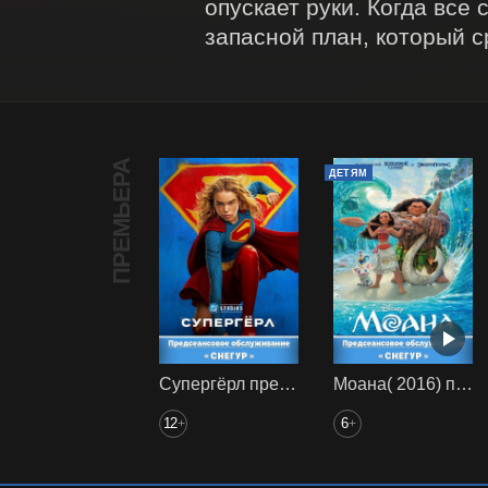
опускает руки. Когда все 
запасной план, который с
ПРЕМЬЕРА
ДЕТЯМ
Супергёрл предс. обсл. Снегур
Моана( 2016) предс. обсл. Снегур
12
6
+
+