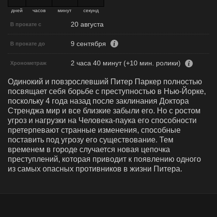
дней
часов
минут
секунд
20 августа
В прокате с
9 сентября
В прокате до
2 часа 40 минут (+10 мин. ролики)
Хронометраж
Одинокий и повзрослевший Питер Паркер полностью 
посвящает себя борьбе с преступностью в Нью-Йорке, 
поскольку 4 года назад после заклинания Доктора 
Стренджа мир и все близкие забыли его. Но с ростом 
угроз и нагрузки на Человека-паука его способности 
претерпевают странные изменения, способные 
поставить под угрозу его существование. Тем 
временем в городе случается новая цепочка 
преступлений, которая приводит к появлению одного 
из самых опасных противников в жизни Питера.