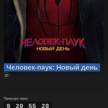
Человек-паук: Новый день
12
+
Премьера через:
9
20
55
27