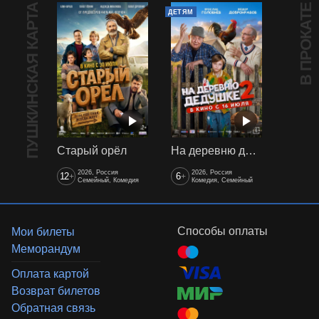
ПУШКИНСКАЯ КАРТА
В ПРОКАТЕ
ДЕТЯМ
Старый орёл
На деревню дедушке 2
2026, Россия
2026, Россия
12
6
+
+
Семейный, Комедия
Комедия, Семейный
Способы оплаты
Мои билеты
Меморандум
Оплата картой
Возврат билетов
Обратная связь