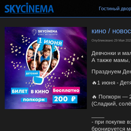
Гостиный дво
кино / ново
Опубликовано
29 Мая 202
Девчонки и ма
А также мамы,
Празднуем Де
🔥1 июня - Дет
🔥 Попкорн — 
(Сладкий, сол
____
- при покупке 
бронируется ме