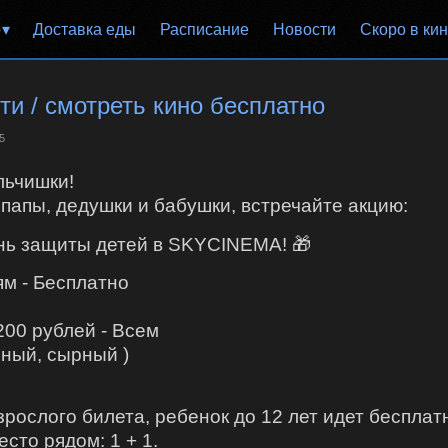
р
Доставка еды
Расписание
Новости
Скоро в ки
сти / смотреть кино бесплатно
5
льчишки!
 папы, дедушки и бабушки, встречайте акцию:
нь защиты детей в SKYCINEMA! 🎁
ям - Бесплатно
200 рублей - Всем
ёный, сырный )
взрослого билета, ребенок до 12 лет идет бесплат
сто рядом: 1 + 1.