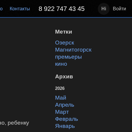
8 922 747 43 45
но
Контакты
Войти
Метки
Озерск
Магнитогорск
премьеры
кино
Архив
2026
май
апрель
март
февраль
но, ребенку
январь