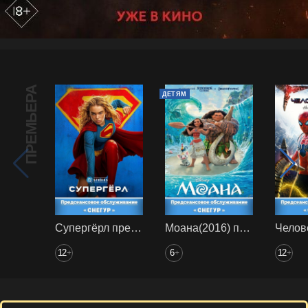
ПРЕМЬЕРА
ДЕТЯМ
Супергёрл предс. обсл. Снегур
Моана(2016) предс. обсл. Снегур
12
6
12
+
+
+