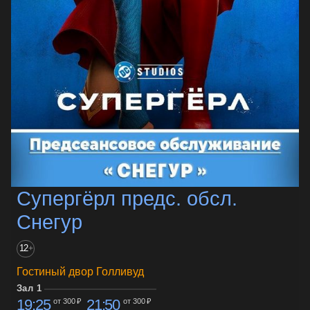
Супергёрл предс. обсл.
Снегур
12
+
Гостиный двор Голливуд
Зал 1
19:25
21:50
от 300 ₽
от 300 ₽