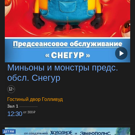
Миньоны и монстры предс.
обсл. Снегур
12
+
Гостиный двор Голливуд
Зал 1
12:30
от 300 ₽
ДЕТЯМ