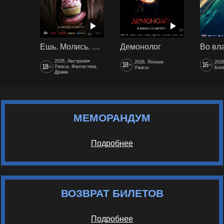
Ешь. Молись. Худей
Демонолог
2026, Австралия
2026, Япония
202
18
16
+
+
18
+
Ужасы, Фантастика,
Ужасы
Боев
Драма
МЕМОРАНДУМ
Подробнее
ВОЗВРАТ БИЛЕТОВ
Подробнее