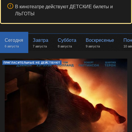
В кинотеатре действуют ДЕТСКИЕ билеты и
ЛЬГОТЫ
Сегодня
Завтра
Суббота
Воскресенье
Пон
6 августа
7 августа
8 августа
9 августа
10 ав
ПРИГЛАСИТЕЛЬНЫЕ НЕ ДЕЙСТВУЮТ