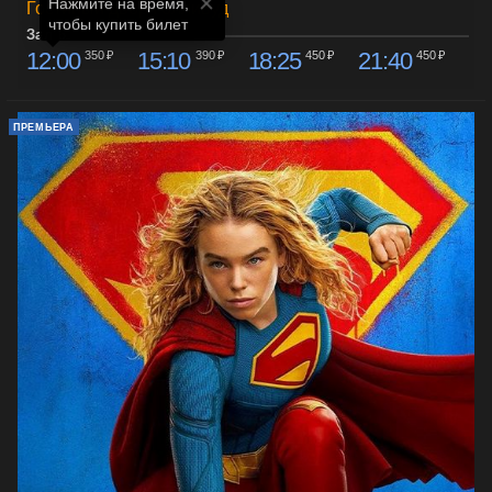
Нажмите на время,

Гостиный двор Голливуд
чтобы купить билет
Зал 6
12:00
15:10
18:25
21:40
350 ₽
390 ₽
450 ₽
450 ₽
ПРЕМЬЕРА