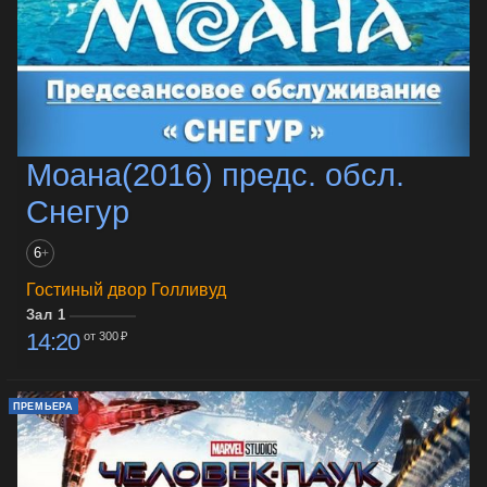
Моана(2016) предс. обсл.
Снегур
6
+
Гостиный двор Голливуд
Зал 1
14:20
от 300 ₽
ПРЕМЬЕРА