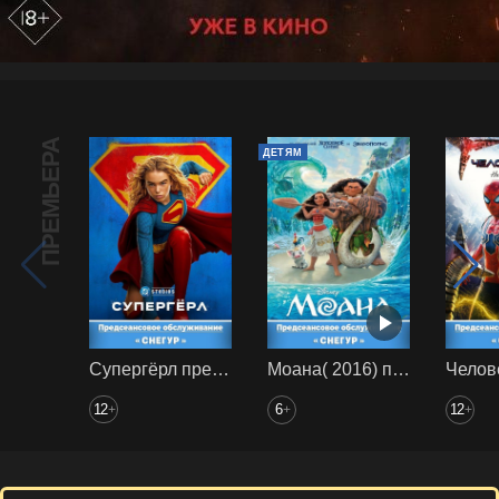
ПРЕМЬЕРА
ДЕТЯМ
Супергёрл предс. обсл. Снегур
Моана( 2016) предс. обсл. Снегур
12
6
12
+
+
+