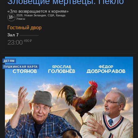
Зловещие мертвецы: Пекло
«Зло возвращается к корням»
2026, Новая Зеландия, США, Канада
18
+
Ужасы
Гостиный двор
Зал 7
23:00
490 ₽
ДЕТЯМ
ПУШКИНСКАЯ КАРТА