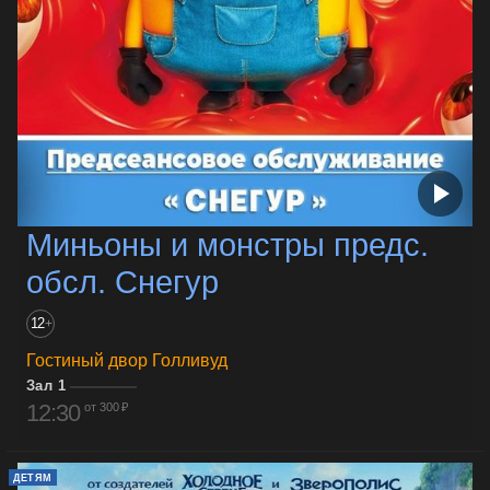
Миньоны и монстры предс.
обсл. Снегур
12
+
Гостиный двор Голливуд
Зал 1
12:30
от 300 ₽
ДЕТЯМ