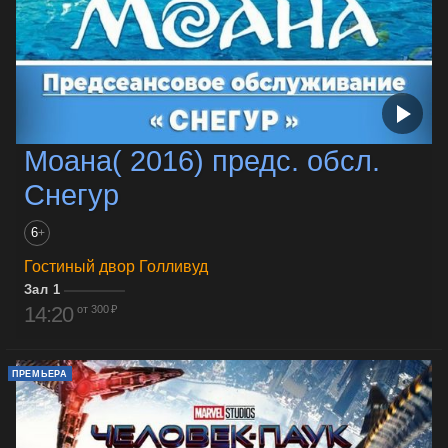
Моана( 2016) предс. обсл.
Снегур
6
+
Гостиный двор Голливуд
Зал 1
14:20
от 300 ₽
ПРЕМЬЕРА