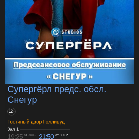
Супергёрл предс. обсл.
Снегур
12
+
Гостиный двор Голливуд
Зал 1
19:25
21:50
от 300 ₽
от 300 ₽