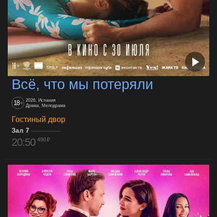
Всё, что мы потеряли
2026, Испания
18
+
Драма, Мелодрама
Гостиный двор
Зал 7
20:50
490 ₽