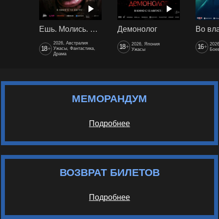
Ешь. Молись. Худей
Демонолог
2026, Австралия
2026, Япония
202
18
16
+
+
18
+
Ужасы, Фантастика,
Ужасы
Боев
Драма
МЕМОРАНДУМ
Подробнее
ВОЗВРАТ БИЛЕТОВ
Подробнее