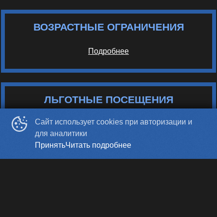
ВОЗРАСТНЫЕ ОГРАНИЧЕНИЯ
Подробнее
ЛЬГОТНЫЕ ПОСЕЩЕНИЯ
Сайт использует cookies при авторизации и
Подробнее
для аналитики
Принять
Читать подробнее
Сеансы после 23:00 состоятся при условии
продажи 10 билетов, после 00:00 при условии
продажи 15 билетов.