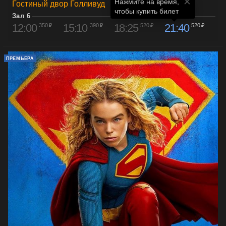
Нажмите на время,

Гостиный двор Голливуд
чтобы купить билет
Зал 6
12:00
15:10
18:25
21:40
350 ₽
390 ₽
520 ₽
520 ₽
ПРЕМЬЕРА